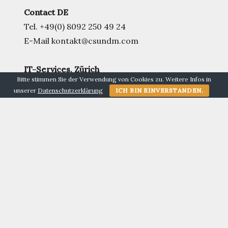
Contact DE
Tel. +49(0) 8092 250 49 24
E-Mail kontakt@csundm.com
IT-Services,
Zürich
Bitte stimmen Sie der Verwendung von Cookies zu. Weitere Infos in
cs&m Radio- und IT-Service GmbH
unserer
Datenschutzerklärung
ICH BIN EINVERSTANDEN.
Leutschenbachstrasse 95
8050 Zürich (Schweiz)
Commercial Register: Handelsregisteramt
Zürich CHE-256.759.658
Contact CH
Tel.
+41 (0) 41 511 21 60
E-Mail zurich@csundm.com