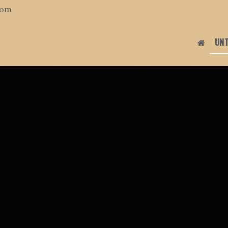
com
UN