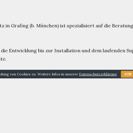
 in Grafing (b. München) ist spezialisiert auf die Beratun
 die Entwicklung bis zur Installation und dem laufenden S
te.
ndung von Cookies zu. Weitere Infos in unserer
Datenschutzerklärung
ICH
n im Bereich IT-Services und ist IT-Partner anspruchsv
mit Ihnen!