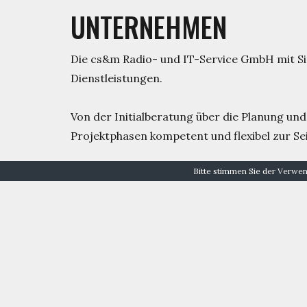
UNTERNEHMEN
Die cs&m Radio- und IT-Service GmbH mit Sitz
Dienstleistungen.
Von der Initialberatung über die Planung und
Projektphasen kompetent und flexibel zur Sei
Bitte stimmen Sie der Verwe
cs&m betreut europaweit mehr als 200 Kunde
Und das schon seit über 23 Jahren.
Ich freue mich auf den persönlichen Kontakt 