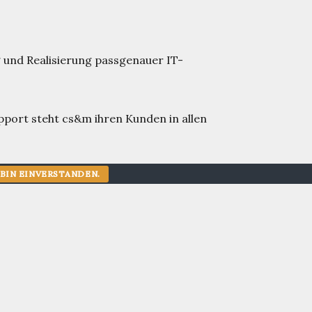
g und Realisierung passgenauer IT-
upport steht cs&m ihren Kunden in allen
 BIN EINVERSTANDEN.
oller Medien- und Technologieunternehmen.